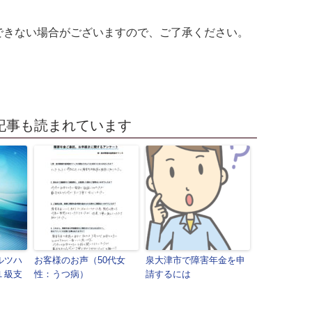
できない場合がございますので、ご了承ください。
記事も読まれています
ルツハ
お客様のお声（50代女
泉大津市で障害年金を申
１級支
性：うつ病）
請するには