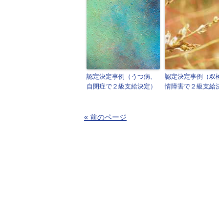
認定決定事例（うつ病、
認定決定事例（双
自閉症で２級支給決定）
情障害で２級支給
« 前のページ