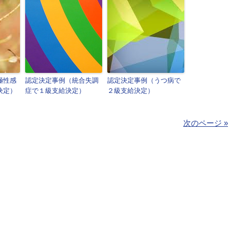
極性感
認定決定事例（統合失調
認定決定事例（うつ病で
決定）
症で１級支給決定）
２級支給決定）
次のページ »