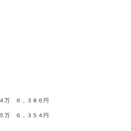
万 ６，３８６円
５万 ６，３５４
円