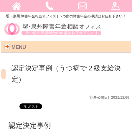
堺・泉州 障害年金相談オフィス | うつ病の障害年金の申請はお任せ下さい！
MENU
認定決定事例（うつ病で２級支給決
定）
［記事公開日］2021/12/06
認定決定事例