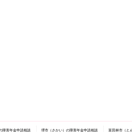
の障害年金申請相談
堺市（さかい）の障害年金申請相談
富田林市（と