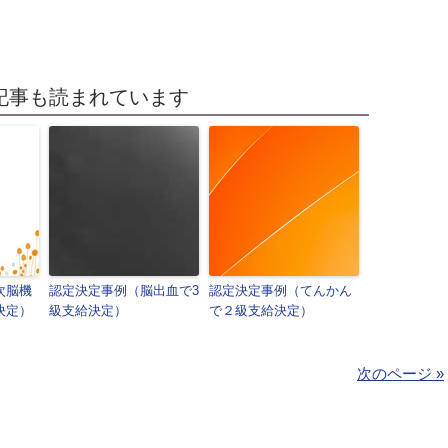
記事も読まれています
次脳機
認定決定事例（脳出血で3
認定決定事例（てんかん
決定）
級支給決定）
で２級支給決定）
次のページ »