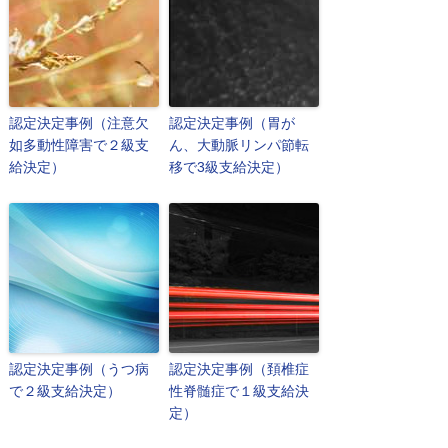
認定決定事例（注意欠
認定決定事例（胃が
如多動性障害で２級支
ん、大動脈リンパ節転
給決定）
移で3級支給決定）
認定決定事例（うつ病
認定決定事例（頚椎症
で２級支給決定）
性脊髄症で１級支給決
定）