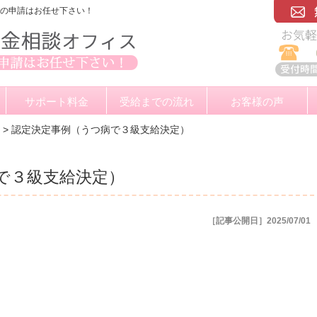
金の申請はお任せ下さい！
サポート料金
受給までの流れ
お客様の声
>
認定決定事例（うつ病で３級支給決定）
で３級支給決定）
［記事公開日］2025/07/01