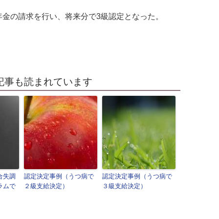
年金の請求を行い、将来
分で3級認定となった。
記事も読まれています
合失調
認定決定事例（うつ病で
認定決定事例（うつ病で
ラムで
２級支給決定）
３級支給決定）