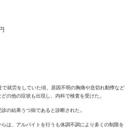
円
社で就労をしていた頃、原因不明の胸痛や息切れ動悸など
などの他の症状も出現し
、内科で検査を受けた。
受診の結果うつ病であると診断された
。
からは、アルバイトを行うも体調不調により多くの制限を