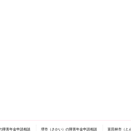
の障害年金申請相談
堺市（さかい）の障害年金申請相談
富田林市（と