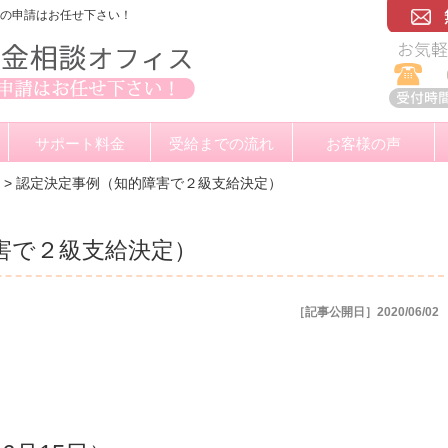
金の申請はお任せ下さい！
サポート料金
受給までの流れ
お客様の声
>
認定決定事例（知的障害で２級支給決定）
害で２級支給決定）
［記事公開日］2020/06/02