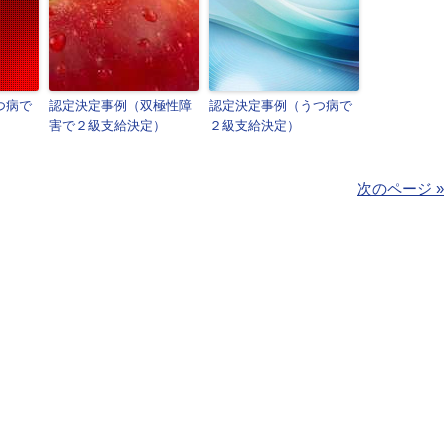
つ病で
認定決定事例（双極性障
認定決定事例（うつ病で
害で２級支給決定）
２級支給決定）
次のページ »