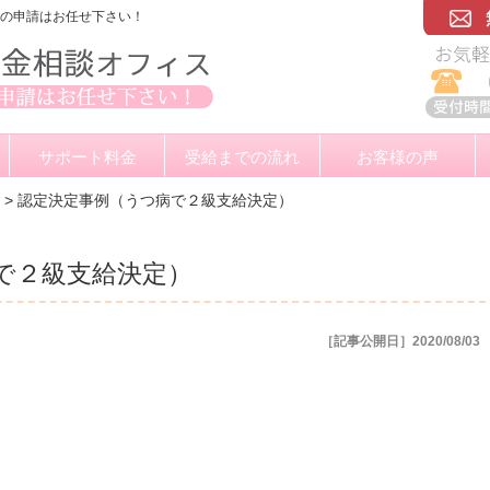
金の申請はお任せ下さい！
サポート料金
受給までの流れ
お客様の声
>
認定決定事例（うつ病で２級支給決定）
で２級支給決定）
［記事公開日］2020/08/03