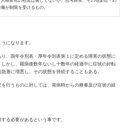
、人格変化の程度は著しくないが、思考障害、その他妄想・幻
労働が制限を受けるもの。
ようになります。
あり、国年令別表・厚年令別表第１に定める障害の状態に
。しかし、羅病後数年ないし十数年の経過中に症状の好転
面急激に増悪し、その状態を持続することもある。
定を行うものに対しては、発病時からの療養及び症状の経
慮する必要があるという事です。