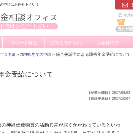
金の申請はお任せ下さい！
サポート料金
受給までの流れ
お客様の声
>
>
統合失調症による障害年金受給について
年金申請
精神疾患での申請
年金受給について
［記事公開日］2017/09/02
［最終更新日］2017/10/07
脳の神経伝達物質の活動異常が深くかかわっているといわ
ずれ、精神面に障害があらわれる結果、日常生活を送るこ