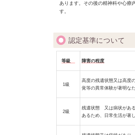
あります。その後の精神科や心療
す。
認定基準について
等級
障害の程度
高度の残遺状態又は高度
1級
覚等の異常体験が著明な
残遺状態 又は病状があ
2級
あるため、日常生活が著