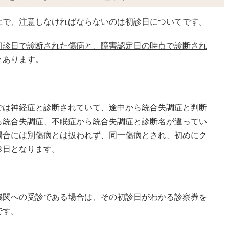
上で、注意しなければならないのは初診日についてです。
初診日で診断された傷病と、障害認定日の時点で診断され
々あります
。
では神経症と診断されていて、途中から統合失調症と判断
ら統合失調症、不眠症から統合失調症と診断名が違ってい
場合には別傷病とは扱われず、同一傷病とされ、初めにク
診日となります。
機関への受診である場合は、その初診日がわかる診察券を
です。