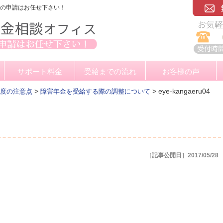
金の申請はお任せ下さい！
サポート料金
受給までの流れ
お客様の声
>
>
eye-kangaeru04
度の注意点
障害年金を受給する際の調整について
［記事公開日］2017/05/28